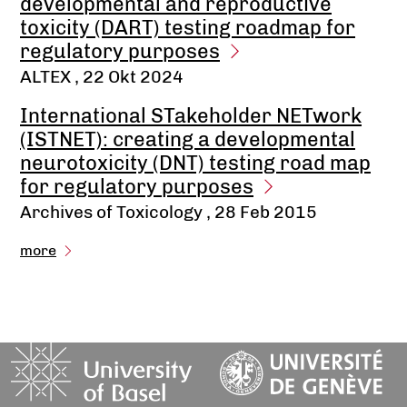
developmental and reproductive
toxicity (DART) testing roadmap for
regulatory purposes
ALTEX
, 22 Okt 2024
International STakeholder NETwork
(ISTNET): creating a developmental
neurotoxicity (DNT) testing road map
for regulatory purposes
Archives of Toxicology
, 28 Feb 2015
more